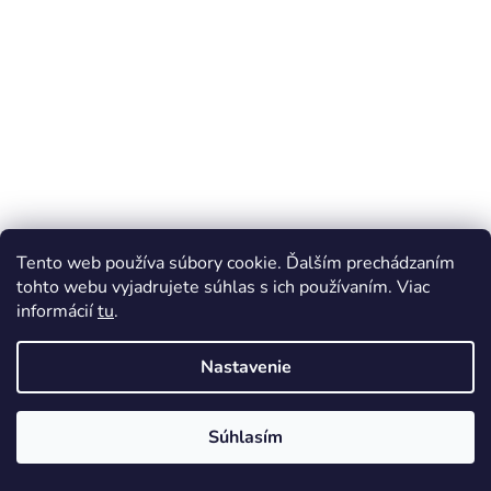
Tento web používa súbory cookie. Ďalším prechádzaním
tohto webu vyjadrujete súhlas s ich používaním. Viac
informácií
tu
.
Sklenený klubový tanier so zlatým lemom (podtanier)
Skladom
Nastavenie
€10,90
DO KOŠÍKA
Súhlasím
Kód:
247