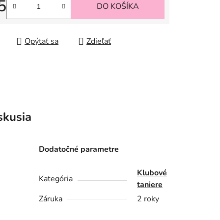
5
DO KOŠÍKA
tková cena:
Opýtať sa
Zdieľať
skusia
Dodatočné parametre
Klubové
Kategória
taniere
Záruka
2 roky