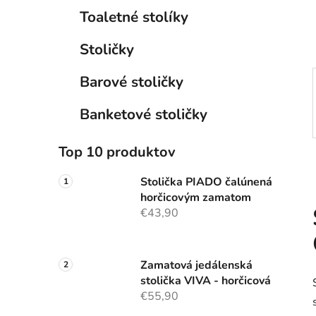
e
Toaletné stolíky
l
Stoličky
Barové stoličky
Banketové stoličky
Top 10 produktov
Stolička PIADO čalúnená
horčicovým zamatom
€43,90
Zamatová jedálenská
stolička VIVA - horčicová
€55,90