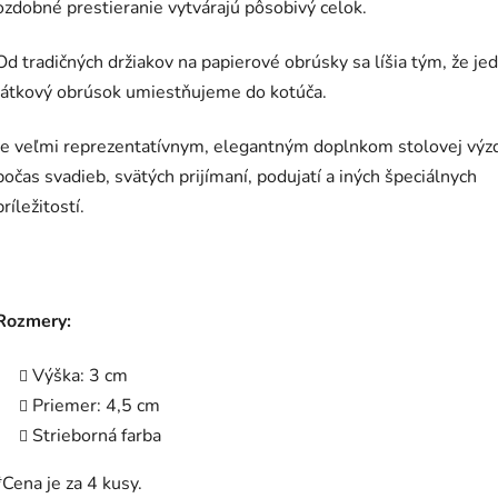
ozdobné prestieranie vytvárajú pôsobivý celok.
Od tradičných držiakov na papierové obrúsky sa líšia tým, že je
látkový obrúsok umiestňujeme do kotúča.
Je veľmi reprezentatívnym, elegantným doplnkom stolovej výz
počas svadieb, svätých prijímaní, podujatí a iných špeciálnych
príležitostí.
Rozmery:
Výška: 3 cm
Priemer: 4,5 cm
Strieborná farba
*Cena je za 4 kusy.