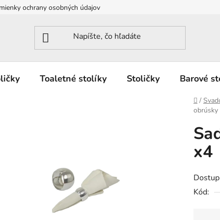
mienky ochrany osobných údajov
Reklamačný formulár
ličky
Toaletné stolíky
Stoličky
Barové st
Domov
/
Svad
obrúsky
Sad
x4
Dostup
Kód: