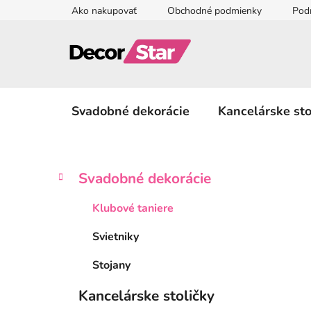
Prejsť
Ako nakupovať
Obchodné podmienky
Pod
na
obsah
Svadobné dekorácie
Kancelárske sto
B
K
Preskočiť
Svadobné dekorácie
a
kategórie
o
t
č
Klubové taniere
e
n
g
Svietniky
ý
ó
p
r
Stojany
i
a
e
n
Kancelárske stoličky