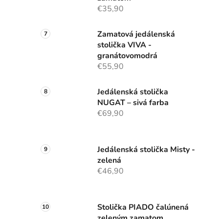
€35,90
Zamatová jedálenská
stolička VIVA -
granátovomodrá
€55,90
Jedálenská stolička
NUGAT – sivá farba
€69,90
Jedálenská stolička Misty -
zelená
€46,90
Stolička PIADO čalúnená
zeleným zamatom