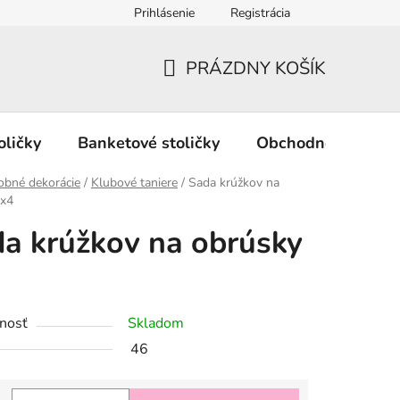
Prihlásenie
Registrácia
PRÁZDNY KOŠÍK
NÁKUPNÝ
KOŠÍK
oličky
Banketové stoličky
Obchodné podmie
obné dekorácie
/
Klubové taniere
/
Sada krúžkov na
 x4
a krúžkov na obrúsky
nosť
Skladom
46