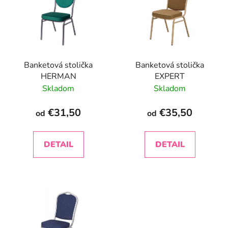
p
r
i
o
s
d
p
u
r
k
Banketová stolička
Banketová stolička
o
t
HERMAN
EXPERT
d
o
Skladom
Skladom
u
v
k
€31,50
€35,50
od
od
t
o
DETAIL
DETAIL
v