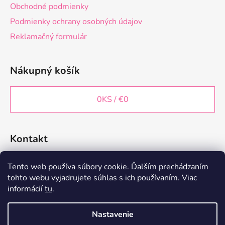
i
Obchodné podmienky
e
i
p
Podmienky ochrany osobných údajov
e
r
Reklamačný formulár
v
k
y
Nákupný košík
v
ý
p
0
KS /
€0
i
s
u
Kontakt
decorstareshop
@
gmail.com
Tento web používa súbory cookie. Ďalším prechádzaním
tohto webu vyjadrujete súhlas s ich používaním. Viac
+421 902 197 814
informácií
tu
.
Nastavenie