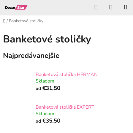
Prejsť
Hľadať
NÁKUP
na
KOŠÍK
obsah
Domov
/
Banketové stoličky
Banketové stoličky
Najpredávanejšie
Banketová stolička HERMAN
Skladom
€31,50
od
Banketová stolička EXPERT
Skladom
€35,50
od