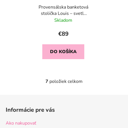
Provensálska banketová
stolička Louis – svetlá
prírodná farba
Skladom
€89
DO KOŠÍKA
7
položiek celkom
O
v
l
Z
á
á
d
Informácie pre vás
p
a
ä
c
Ako nakupovať
t