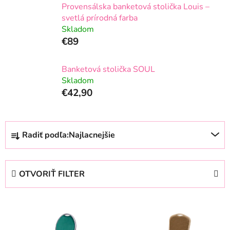
Provensálska banketová stolička Louis –
svetlá prírodná farba
Skladom
€89
Banketová stolička SOUL
Skladom
€42,90
R
Radiť podľa:
Najlacnejšie
a
d
e
OTVORIŤ FILTER
n
i
V
e
ý
p