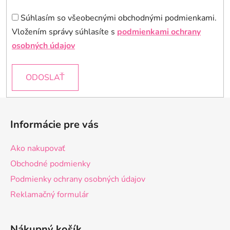
Súhlasím so všeobecnými obchodnými podmienkami.
Vložením správy súhlasíte s
podmienkami ochrany
osobných údajov
ODOSLAŤ
Z
á
Informácie pre vás
p
ä
Ako nakupovať
t
Obchodné podmienky
i
Podmienky ochrany osobných údajov
e
Reklamačný formulár
Nákupný košík