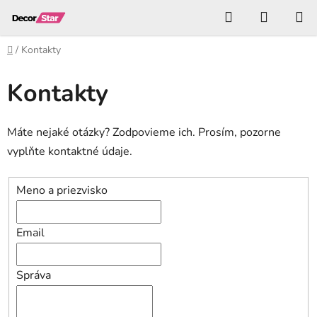
Prejsť
Hľadať
NÁKUP
na
KOŠÍK
obsah
Domov
/
Kontakty
Kontakty
Máte nejaké otázky? Zodpovieme ich. Prosím, pozorne
vyplňte kontaktné údaje.
Meno a priezvisko
Email
Správa