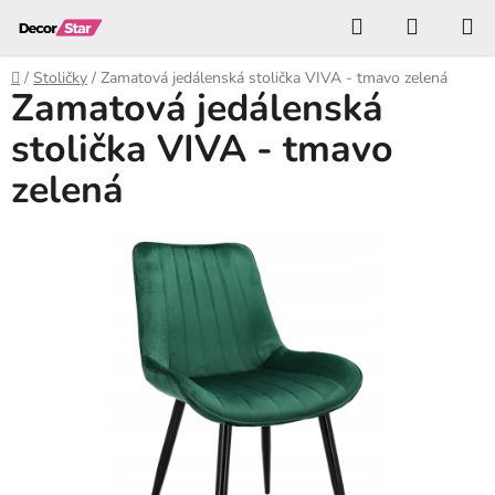
Prejsť
Hľadať
NÁKUP
na
KOŠÍK
obsah
Domov
/
Stoličky
/
Zamatová jedálenská stolička VIVA - tmavo zelená
Zamatová jedálenská
stolička VIVA - tmavo
zelená