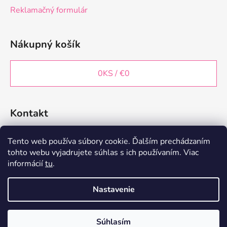
Reklamačný formulár
Nákupný košík
0
KS /
€0
Kontakt
decorstareshop
@
gmail.com
Tento web používa súbory cookie. Ďalším prechádzaním
tohto webu vyjadrujete súhlas s ich používaním. Viac
+421 902 197 814
informácií
tu
.
Nastavenie
Vytvoril Shoptet
Súhlasím
Copyright 2026
DecorStar | Dekorácie
. Všetky práva