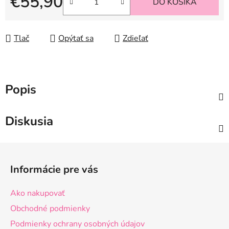
€55,90
DO KOŠÍKA
Jednotková cena:
Tlač
Opýtať sa
Zdieľať
Popis
Diskusia
Z
á
Informácie pre vás
p
ä
Ako nakupovať
t
Obchodné podmienky
i
Podmienky ochrany osobných údajov
e