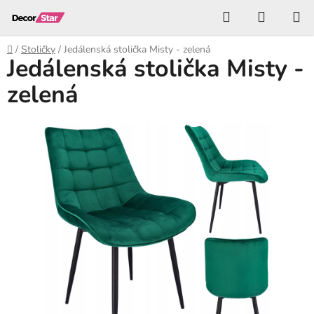
Prejsť
Hľadať
NÁKUP
na
KOŠÍK
obsah
Domov
/
Stoličky
/
Jedálenská stolička Misty - zelená
Jedálenská stolička Misty -
zelená