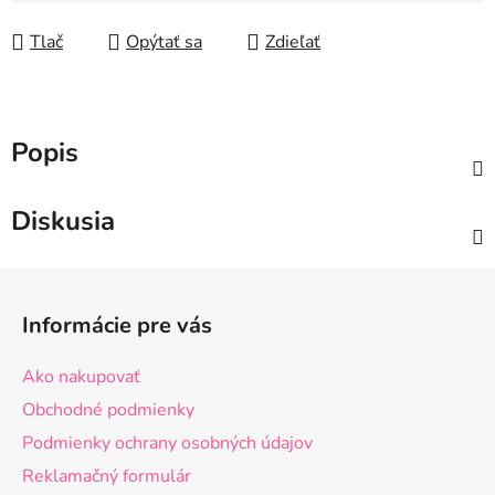
Tlač
Opýtať sa
Zdieľať
Popis
Diskusia
Z
á
Informácie pre vás
p
ä
Ako nakupovať
t
Obchodné podmienky
i
Podmienky ochrany osobných údajov
e
Reklamačný formulár