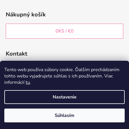
Nákupný košík
0
KS /
€0
Kontakt
decorstareshop
@
gmail.com
Tento web používa súbory cookie. Ďalším prechádzaním
tohto webu vyjadrujete súhlas s ich používaním. Viac
+421 902 197 814
informácií
tu
.
Nastavenie
Vytvoril Shoptet
Súhlasím
Copyright 2026
DecorStar | Dekorácie
. Všetky práva
vyhradené.